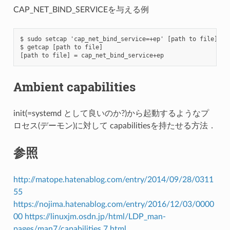
CAP_NET_BIND_SERVICEを与える例
$ sudo setcap 'cap_net_bind_service=+ep' [path to file]

$ getcap [path to file]

Ambient capabilities
init(=systemd として良いのか?)から起動するようなプ
ロセス(デーモン)に対して capabilitiesを持たせる方法．
参照
http://matope.hatenablog.com/entry/2014/09/28/0311
55
https://nojima.hatenablog.com/entry/2016/12/03/0000
00
https://linuxjm.osdn.jp/html/LDP_man-
pages/man7/capabilities.7.html