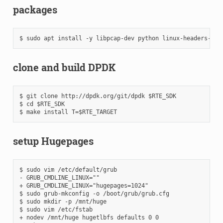
packages
clone and build DPDK
$ git clone http://dpdk.org/git/dpdk $RTE_SDK

$ cd $RTE_SDK

setup Hugepages
$ sudo vim /etc/default/grub

- GRUB_CMDLINE_LINUX=""

+ GRUB_CMDLINE_LINUX="hugepages=1024"

$ sudo grub-mkconfig -o /boot/grub/grub.cfg

$ sudo mkdir -p /mnt/huge

$ sudo vim /etc/fstab

+ nodev /mnt/huge hugetlbfs defaults 0 0
