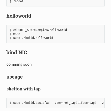
helloworld
$ cd $RTE_SDK/examples/helloworld

$ make

bind NIC
comming soon
useage
skelton with tap