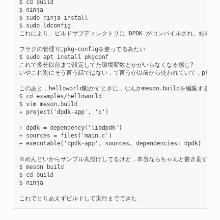
$ cd build

$ ninja

$ sudo ninja install

$ sudo ldconfig

これにより、ビルドサブディレクトリに DPDK がコンパイルされ、結果とし
フラグの管理?にpkg-configを使ってるみたい

$ sudo apt install pkgconf

これで多分以前まで設定してた環境変数とかがいらなくなる感じ?

いやこれ別にそう言う話ではない．て言うか以前から使われていて，pkgco
このあと，helloworld動かすときに，なんかmeson.buildを編集する必
$ cd examples/helloworld

$ vim meson.build

+ project('dpdk-app', 'c')

+ dpdk = dependency('libdpdk')

+ sources = files('main.c')

+ executable('dpdk-app', sources, dependencies: dpdk)

※めんどいからサンプル丸投げしてるけど，本当ならちゃんと書き直すべき．
$ meson build

$ cd build

$ ninja
