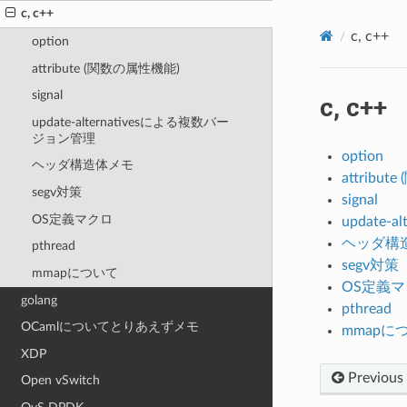
c, c++
c, c++
option
attribute (関数の属性機能)
signal
c, c++
update-alternativesによる複数バー
ジョン管理
option
ヘッダ構造体メモ
attribu
segv対策
signal
OS定義マクロ
update
ヘッダ構
pthread
segv対策
mmapについて
OS定義
golang
pthread
OCamlについてとりあえずメモ
mmapに
XDP
Previous
Open vSwitch