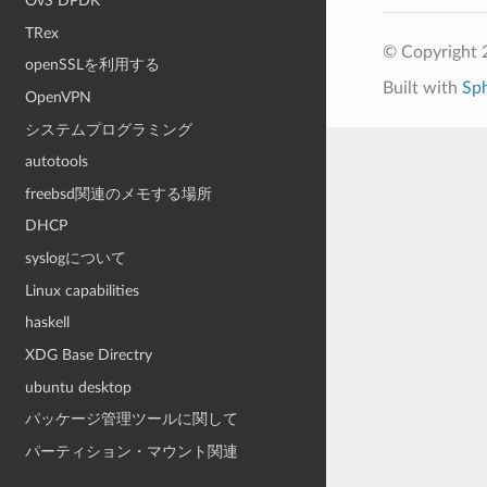
OvS DPDK
TRex
© Copyright
openSSLを利用する
Built with
Sp
OpenVPN
システムプログラミング
autotools
freebsd関連のメモする場所
DHCP
syslogについて
Linux capabilities
haskell
XDG Base Directry
ubuntu desktop
パッケージ管理ツールに関して
パーティション・マウント関連