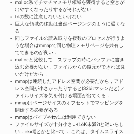
malloc系でチマチマメモリ領域を獲得すると空きが
出やすくなったりするがそれがない
fdの数に注意しないといけない．
巨大な領域の移動は当然ページングのように遅くな
る
同じファイルの読み取りを複数のプロセスが行うよ
うな場合はmmapで同じ物理メモリページを共有し
てできるのが良い．
mallocと比較して，スワップの時にバッファに書き
込む必要がない．ファイルからの復元ができれば良
いだけだから．
mmapは連続したアドレス空間が必要だから，アド
レス空間が小さかったりすると(32bitマシンだと)フ
ァイルサイズを気を付ける場面が出てくる．
mmapはページサイズのオフセットでマッピングを
開始する必要がある
mmapはパイプやttyには利用できない
ファイルサイズが十分小さい(16K未満?)と遅いらし
い．read()とかと比べて． これは、タイムスライス