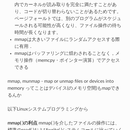
内でカーネルが読み取りを完全に満たすことがあ
り、コードが切り替わらないことがあるためです。
ページフォールトでは、別のプログラムがスケジュ
ールされる可能性が高くなり、ファイル操作の待ち
時間が長くなります。
mmapは大きいファイルにランダムアクセスする際
に有用．
mmapはバッファリングに煩わされることなく，メ
モリ操作（memcpy・ポインター演算）でアクセス
できる
mmap, munmap - map or unmap files or devices into
memory ってことはデバイス(のメモリ空間)もmapでき
るんか
以下Linuxシステムプログラミングから
mmap( )の利点
mmap( )を介したファイルの操作には、
標準のread( )およびwrite( )システムコールに比べていく