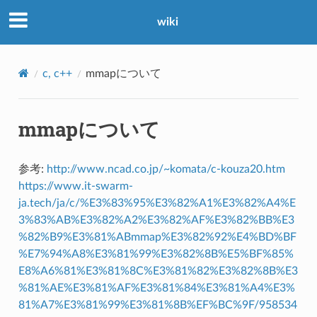
wiki
c, c++
mmapについて
mmapについて
参考:
http://www.ncad.co.jp/~komata/c-kouza20.htm
https://www.it-swarm-
ja.tech/ja/c/%E3%83%95%E3%82%A1%E3%82%A4%E
3%83%AB%E3%82%A2%E3%82%AF%E3%82%BB%E3
%82%B9%E3%81%ABmmap%E3%82%92%E4%BD%BF
%E7%94%A8%E3%81%99%E3%82%8B%E5%BF%85%
E8%A6%81%E3%81%8C%E3%81%82%E3%82%8B%E3
%81%AE%E3%81%AF%E3%81%84%E3%81%A4%E3%
81%A7%E3%81%99%E3%81%8B%EF%BC%9F/958534