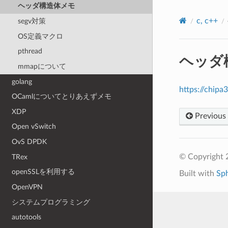
ヘッダ構造体メモ
c, c++
segv対策
OS定義マクロ
pthread
ヘッダ
mmapについて
golang
https://chip
OCamlについてとりあえずメモ
XDP
Previous
Open vSwitch
OvS DPDK
© Copyright
TRex
openSSLを利用する
Built with
Sp
OpenVPN
システムプログラミング
autotools