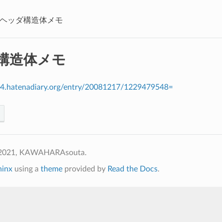
ヘッダ構造体メモ
構造体メモ
a34.hatenadiary.org/entry/20081217/1229479548=
 2021, KAWAHARAsouta.
hinx
using a
theme
provided by
Read the Docs
.