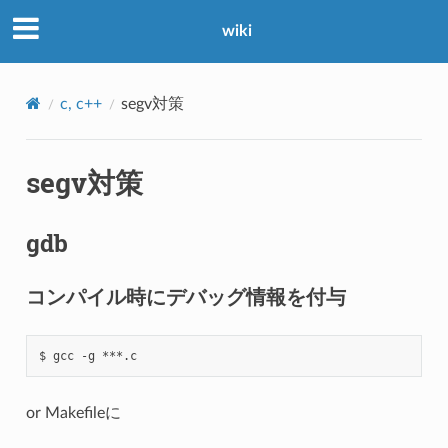
wiki
c, c++
segv対策
segv対策
gdb
コンパイル時にデバッグ情報を付与
or Makefileに