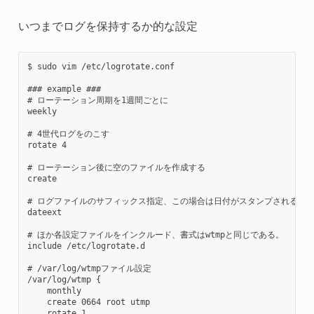
いつまでログを保持するか的な設定
$ sudo vim /etc/logrotate.conf

### example ###

# ローテーション周期を1週間ごとに

weekly

# 4世代ログをのこす

rotate 4

# ローテーション後に空のファイルを作成する

create

# ログファイルのサフィックス指定、この場合は日付がスタンプされる。

dateext

# ほか各設定ファイルをインクルード、書式はwtmpと同じである。

include /etc/logrotate.d

# /var/log/wtmpファイル設定

/var/log/wtmp {

    monthly

    create 0664 root utmp

    rotate 1
